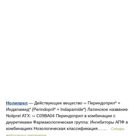
Нолипрел
— Действующее вещество ›› Периндоприл* +
Индапамид* (Perindopril* + Indapamide*) Латинское название
Noliprel АТХ: ›› C09BA04 Периндоприл в комбинации с
диуретиками Фармакологическая группа: Ингибиторы АПФ в
комбинациях Нозологическая классификация… …
Словарь
медицинских препаратов