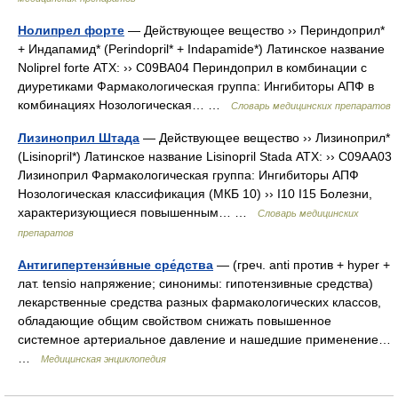
Нолипрел форте
— Действующее вещество ›› Периндоприл*
+ Индапамид* (Perindopril* + Indapamide*) Латинское название
Noliprel forte АТХ: ›› C09BA04 Периндоприл в комбинации с
диуретиками Фармакологическая группа: Ингибиторы АПФ в
комбинациях Нозологическая… …
Словарь медицинских препаратов
Лизиноприл Штада
— Действующее вещество ›› Лизиноприл*
(Lisinopril*) Латинское название Lisinopril Stada АТХ: ›› C09AA03
Лизиноприл Фармакологическая группа: Ингибиторы АПФ
Нозологическая классификация (МКБ 10) ›› I10 I15 Болезни,
характеризующиеся повышенным… …
Словарь медицинских
препаратов
Антигипертензи́вные сре́дства
— (греч. anti против + hyper +
лат. tensio напряжение; синонимы: гипотензивные средства)
лекарственные средства разных фармакологических классов,
обладающие общим свойством снижать повышенное
системное артериальное давление и нашедшие применение…
…
Медицинская энциклопедия