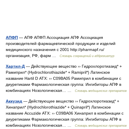
АПФП
— АПФ АПФП Ассоциация АПФ Ассоциация
производителей фармацевтической продукции и изделий
медицинского назначения с 2001 http://pharmapf.ru/​
организация, РФ, фарм …
Словарь сокращений и аббревиатур
Хартил-Д
— Действующее вещество ›› Гидрохлоротиазид* +
Рамиприл* (Hydrochlorothiazide* + Ramipril*) Латинское
название Hartil D АТХ: ›› C09BA05 Рамиприл в комбинации с
диуретиками Фармакологическая группа: Ингибиторы АПФ в
комбинациях Нозологическая… …
Словарь медицинских препаратов
Аккузид
— Действующее вещество ›› Гидрохлоротиазид* +
Хинаприл* (Hydrochlorothiazide* + Quinapril*) Латинское
название Accuzide АТХ: ›› C09BA06 Хинаприл в комбинации с
диуретиками Фармакологическая группа: Ингибиторы АПФ в
комбинациях Нозологическая… …
Словарь медицинских препаратов